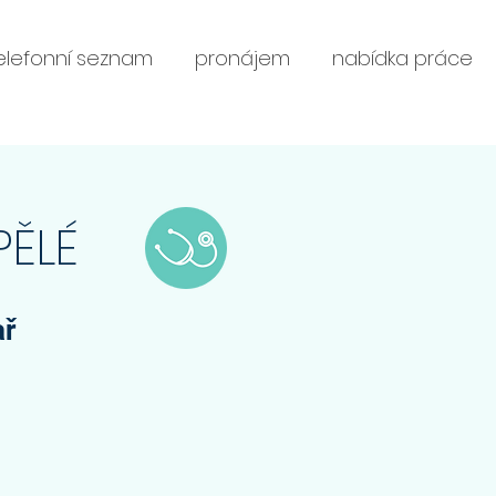
elefonní seznam
pronájem
nabídka práce
PĚLÉ
ař