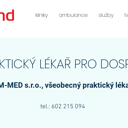
kliniky
ambulance
služby
t
KTICKÝ LÉKAŘ PRO DOS
M-MED s.r.o., všeobecný praktický lék
tel.: 602 215 094